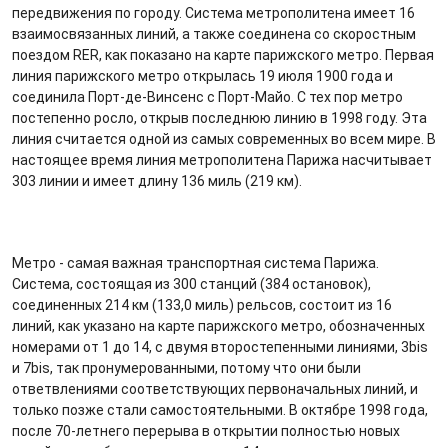
передвижения по городу. Система метрополитена имеет 16
взаимосвязанных линий, а также соединена со скоростным
поездом RER, как показано на карте парижского метро. Первая
линия парижского метро открылась 19 июля 1900 года и
соединила Порт-де-Винсенс с Порт-Майо. С тех пор метро
постепенно росло, открыв последнюю линию в 1998 году. Эта
линия считается одной из самых современных во всем мире. В
настоящее время линия метрополитена Парижа насчитывает
303 линии и имеет длину 136 миль (219 км).
Метро - самая важная транспортная система Парижа.
Система, состоящая из 300 станций (384 остановок),
соединенных 214 км (133,0 миль) рельсов, состоит из 16
линий, как указано на карте парижского метро, обозначенных
номерами от 1 до 14, с двумя второстепенными линиями, 3bis
и 7bis, так пронумерованными, потому что они были
ответвлениями соответствующих первоначальных линий, и
только позже стали самостоятельными. В октябре 1998 года,
после 70-летнего перерыва в открытии полностью новых