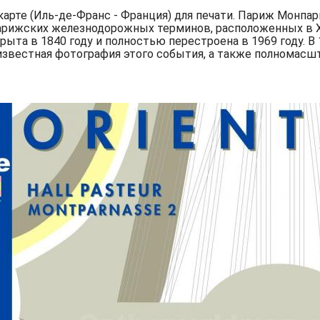
рте (Иль-де-Франс - Франция) для печати. Париж Монпарна
арижских железнодорожных терминов, расположенных в XI
ыта в 1840 году и полностью перестроена в 1969 году. В
о известная фотография этого события, а также полномас