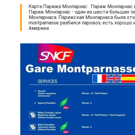
Карта Парижа Монпарнас . Париж Монпарнас ка
Париж Монпарнас - один из шести больших п
Монпарнаса. Парижская Монпарнаса была откр
montparnasse разбился паровоз; есть хорош
Америки.