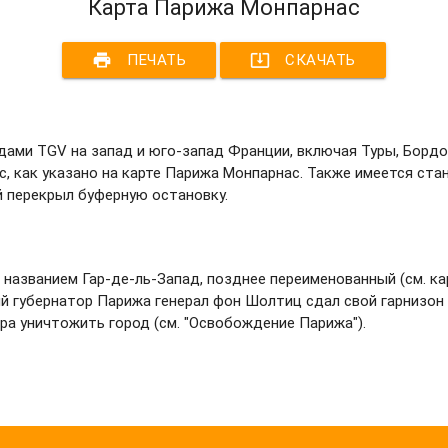
Карта Парижа Монпарнас
print
system_update_alt
ПЕЧАТЬ
СКАЧАТЬ
ми TGV на запад и юго-запад Франции, включая Туры, Бордо,
, как указано на карте Парижа Монпарнас. Также имеется ста
й перекрыл буферную остановку.
 названием Гар-де-ль-Запад, позднее переименованный (см. ка
ный губернатор Парижа генерал фон Шолтиц сдал свой гарнизон
ра уничтожить город (см. "Освобождение Парижа").