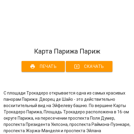
Карта Парижа Париж
print
system_update_alt
ПЕЧАТЬ
СКАЧАТЬ
С площади Трокадеро открывается одна из самых красивых
панорам Парижа: Дворец де Шайо - это действительно
восхитительный вид на Эйфелеву башню. По вершине Карты
Трокадеро Парижа, Площадь Трокадеро расположена в 16-ом
округе Парижа, на пересечении проспекта Поля Думер,
проспекта Президента Уилсона, проспекта Раймона-Пуэнкаре,
проспекта Жоржа-Манделя и проспекта Эйлана