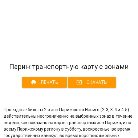
Париж транспортную карту с зонами
print
system_update_alt
ПЕЧАТЬ
СКАЧАТЬ
Проездные билеты 2-х зон Парижского Навиго (2-3, 3-4 и 4-5)
действительны неограниченно на выбранных зонах в течение
недели, как показано на карте транспортных зон Парижа, и по
всему Парижскому региону в субботу, воскресенье, во время
государственных каникул, во время коротких школьных